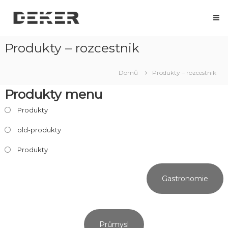
Přeskočit
DEKER
na
Deker.cz
obsah
–
výrobce
Produkty – rozcestnik
nerezového
nábytku
Domů
Produkty – rozcestnik
Produkty menu
Produkty
old-produkty
Produkty
Gastronomie
Průmysl